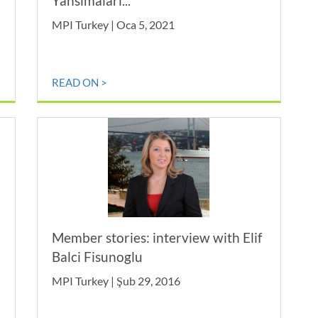
Yansımaları...
MPI Turkey | Oca 5, 2021
READ ON >
Member stories: interview with Elif
Balci Fisunoglu
MPI Turkey | Şub 29, 2016