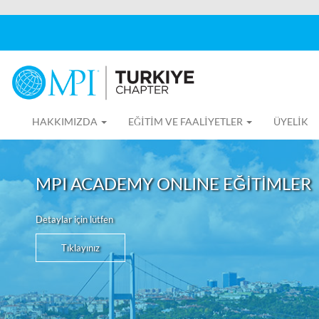
HAKKIMIZDA
EĞİTİM VE FAALİYETLER
ÜYELİK
MPI ACADEMY ONLINE EĞİTİMLER
Detaylar için lütfen
Tıklayınız