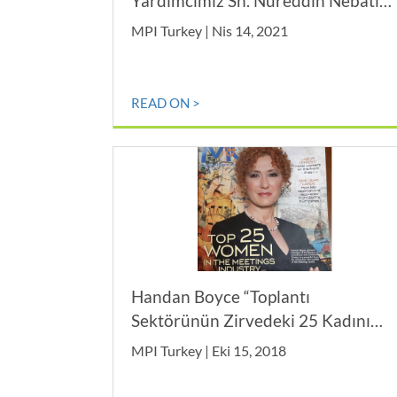
Yardımcımız Sn. Nureddin Nebati
ile makamında bir araya geldik
MPI Turkey | Nis 14, 2021
READ ON >
Handan Boyce “Toplantı
Sektörünün Zirvedeki 25 Kadını
2018” Listesinde…
MPI Turkey | Eki 15, 2018