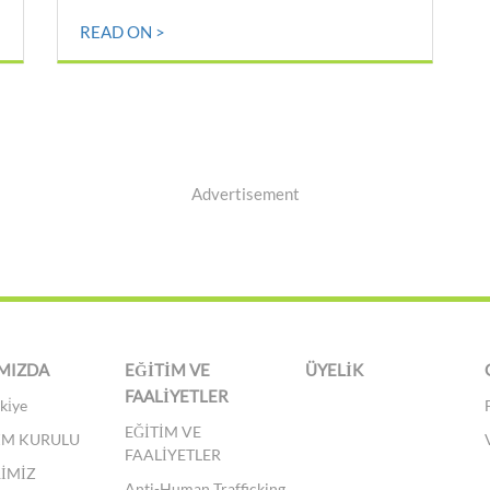
READ ON >
Advertisement
MIZDA
EĞİTİM VE
ÜYELİK
FAALİYETLER
ki̇ye
EĞİTİM VE
İM KURULU
FAALİYETLER
RİMİZ
Anti-Human Trafficking