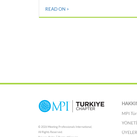
READ ON >
HAKKI
MPI Tür
YÖNET
© 2026 Meeting Professionals International,
ÜYELE
All Rights Reserved.
|