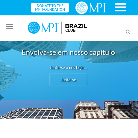
Toggle
Toggl
navigation
searc
Envolva-se em nosso capítulo
Junte-se a nós hoje ...
Junte-se