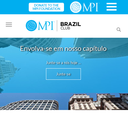
Toggle
Toggl
navigation
searc
Envolva-se em nosso capítulo
Junte-se a nós hoje ...
Junte-se