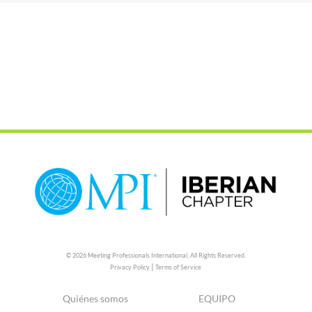
© 2026 Meeting Professionals International,
All Rights Reserved.
|
Privacy Policy
Terms of Service
Quiénes somos
EQUIPO