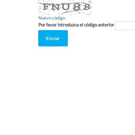
Nuevo código
Por favor introduzca el código anterior
Enviar
Comment
from
by