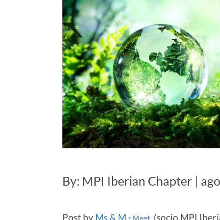
By: MPI Iberian Chapter | ag
Post by
Ms & M
(socio MPI Iber
r Meet