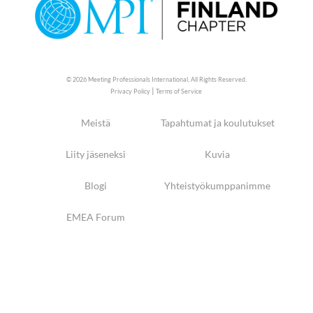
© 2026 Meeting Professionals International,
All Rights Reserved.
|
Privacy Policy
Terms of Service
Meistä
Tapahtumat ja koulutukset
Liity jäseneksi
Kuvia
Blogi
Yhteistyökumppanimme
EMEA Forum