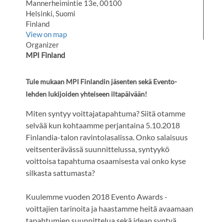
Mannerheimintie 13e, 00100
Helsinki, Suomi
Finland
View on map
Organizer
MPI Finland
Tule mukaan MPI Finlandin jäsenten sekä Evento-
lehden lukijoiden yhteiseen iltapäivään!
Miten syntyy voittajatapahtuma? Siitä otamme
selvää kun kohtaamme perjantaina 5.10.2018
Finlandia-talon ravintolasalissa. Onko salaisuus
veitsenterävässä suunnittelussa, syntyykö
voittoisa tapahtuma osaamisesta vai onko kyse
silkasta sattumasta?
Kuulemme vuoden 2018 Evento Awards -
voittajien tarinoita ja haastamme heitä avaamaan
tapahtumien suunnittelua sekä idean syntyä.