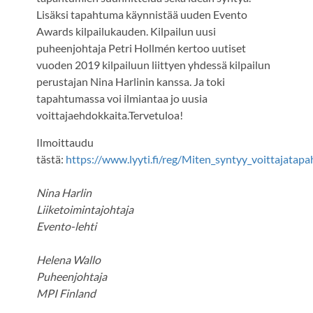
Lisäksi tapahtuma käynnistää uuden Evento
Awards kilpailukauden. Kilpailun uusi
puheenjohtaja Petri Hollmén kertoo uutiset
vuoden 2019 kilpailuun liittyen yhdessä kilpailun
perustajan Nina Harlinin kanssa. Ja toki
tapahtumassa voi ilmiantaa jo uusia
voittajaehdokkaita.Tervetuloa!
Ilmoittaudu
tästä:
https://www.lyyti.fi/reg/Miten_syntyy_voittajata
Nina Harlin
Liiketoimintajohtaja
Evento-lehti
Helena Wallo
Puheenjohtaja
MPI Finland