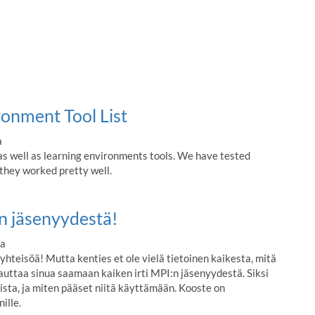
onment Tool List
a
 as well as learning environments tools. We have tested
they worked pretty well.
:n jäsenyydestä!
va
yhteisöä! Mutta kenties et ole vielä tietoinen kaikesta, mitä
auttaa sinua saamaan kaiken irti MPI:n jäsenyydestä. Siksi
ta, ja miten pääset niitä käyttämään. Kooste on
ille.