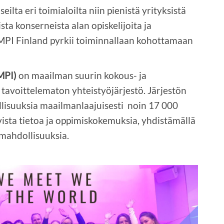
ta eri toimialoilta niin pienistä yrityksistä
sta konserneista alan opiskelijoita ja
 MPI Finland pyrkii toiminnallaan kohottamaan
MPI)
on maailman suurin kokous- ja
tavoittelematon yhteistyöjärjestö. Järjestön
isuuksia maailmanlaajuisesti noin 17 000
vista tietoa ja oppimiskokemuksia, yhdistämällä
smahdollisuuksia.