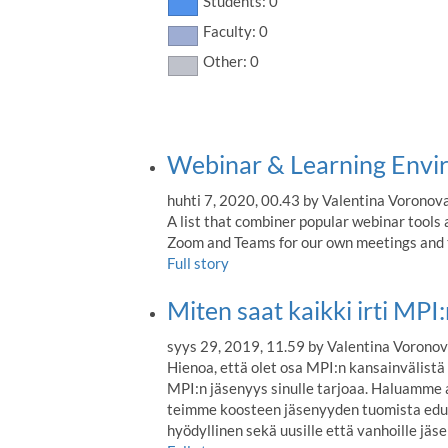
Students: 0
Faculty: 0
Other: 0
Webinar & Learning Envir
huhti 7, 2020, 00.43 by Valentina Voronov
A list that combiner popular webinar tools
Zoom and Teams for our own meetings and 
Full story
Miten saat kaikki irti MPI
syys 29, 2019, 11.59 by Valentina Vorono
Hienoa, että olet osa MPI:n kansainvälistä 
MPI:n jäsenyys sinulle tarjoaa. Haluamme 
teimme koosteen jäsenyyden tuomista eduis
hyödyllinen sekä uusille että vanhoille jäsen