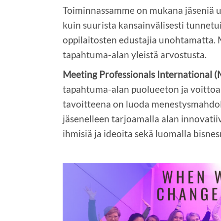
Toiminnassamme on mukana jäseniä useil
kuin suurista kansainvälisesti tunnetui
oppilaitosten edustajia unohtamatta.
tapahtuma-alan yleistä arvostusta.
Meeting Professionals International (
tapahtuma-alan puolueeton ja voittoa 
tavoitteena on luoda menestysmahdoll
jäsenelleen tarjoamalla alan innovatii
ihmisiä ja ideoita sekä luomalla bisne