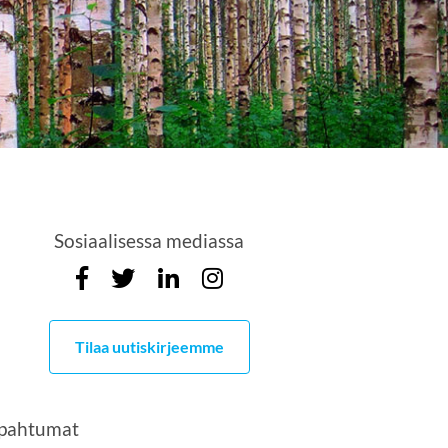
Sosiaalisessa mediassa
Tilaa uutiskirjeemme
pahtumat