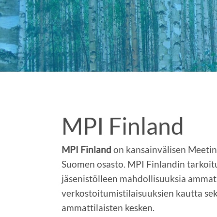
MPI Finland
MPI Finland
on kansainvälisen Meeting
Suomen osasto. MPI Finlandin tarkoit
jäsenistölleen mahdollisuuksia ammatil
verkostoitumistilaisuuksien kautta se
ammattilaisten kesken.