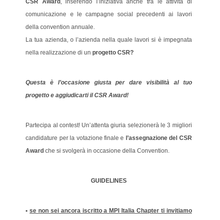
CSR Award
, inserendo l’iniziativa anche tra le attività di
comunicazione e le campagne social precedenti ai lavori
della convention annuale.
La tua azienda, o l’azienda nella quale lavori si è impegnata
nella realizzazione di un
progetto CSR?
Questa è l’occasione giusta per dare visibilità al tuo
progetto e aggiudicarti il CSR Award!
Partecipa al contest! Un’attenta giuria selezionerà le 3 migliori
candidature per la votazione finale e
l’assegnazione del CSR
Award
che si svolgerà in occasione della Convention.
GUIDELINES
•
se non sei ancora iscritto a MPI Italia Chapter ti invitiamo