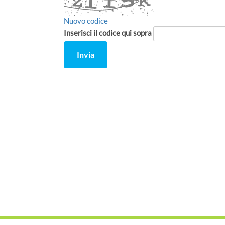
Nuovo codice
Inserisci il codice qui sopra
Invia
Comment
from
by