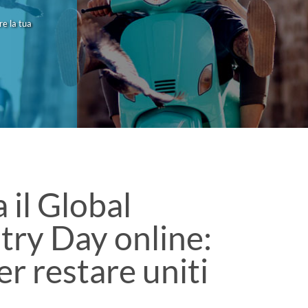
re la tua
a il Global
try Day online:
per restare uniti