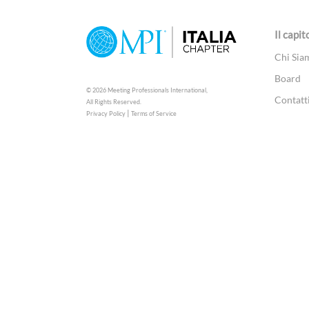
Il capit
Chi Sia
Board
© 2026 Meeting Professionals International,
Contatt
All Rights Reserved.
|
Privacy Policy
Terms of Service