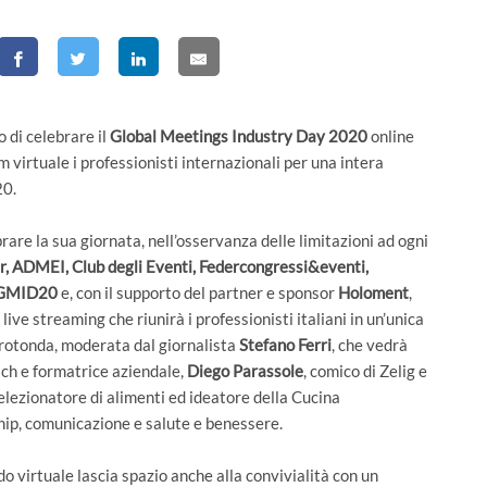
 di celebrare il
Global Meetings Industry Day 2020
online
virtuale i professionisti internazionali per una intera
20.
brare la sua giornata, nell’osservanza delle limitazioni ad ogni
r, ADMEI, Club degli Eventi, Federcongressi&eventi,
GMID20
e, con il supporto del partner e sponsor
Holoment
,
ive streaming che riunirà i professionisti italiani in un’unica
rotonda, moderata dal giornalista
Stefano Ferri
, che vedrà
oach e formatrice aziendale,
Diego Parassole
, comico di Zelig e
selezionatore di alimenti ed ideatore della Cucina
ship, comunicazione e salute e benessere.
do virtuale lascia spazio anche alla convivialità con un