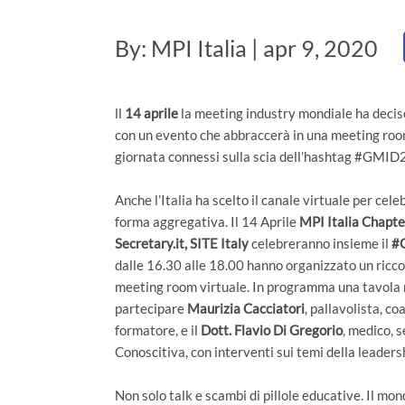
By: MPI Italia | apr 9, 2020
ll
14 aprile
la meeting industry mondiale ha deciso
con un evento che abbraccerà in una meeting room 
giornata connessi sulla scia dell’hashtag #GMID
Anche l’Italia ha scelto il canale virtuale per cele
forma aggregativa. Il 14 Aprile
MPI Italia Chapte
Secretary.it, SITE Italy
celebreranno insieme il
#
dalle 16.30 alle 18.00 hanno organizzato un ricco l
meeting room virtuale. In programma una tavola 
partecipare
Maurizia Cacciatori
, pallavolista, c
formatore, e il
Dott. Flavio Di Gregorio
, medico, 
Conoscitiva, con interventi sui temi della leader
Non solo talk e scambi di pillole educative. Il mon