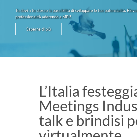
Tu devi a te stesso la possibilità di sviluppare le tue potenzialità. Eleva
professionalità aderendo a MPI!
Saperne di più
L’Italia festeggi
Meetings Indus
talk e brindisi 
virtualmente