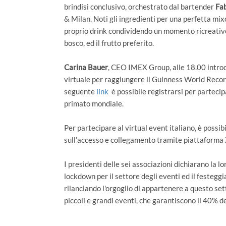
brindisi conclusivo, orchestrato dal bartender
Fab
& Milan. Noti gli ingredienti per una perfetta mixo
proprio drink condividendo un momento ricreativo a
bosco, ed il frutto preferito.
Carina Bauer
, CEO IMEX Group, alle 18.00 introd
virtuale per raggiungere il Guinness World Record
seguente
link
è possibile registrarsi per partecip
primato mondiale.
Per partecipare al virtual event italiano, è possib
sull’accesso e collegamento tramite piattaforma
I presidenti delle sei associazioni dichiarano la 
lockdown per il settore degli eventi ed il festeg
rilanciando l'orgoglio di appartenere a questo sett
piccoli e grandi eventi, che garantiscono il 40% d