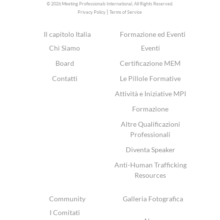
© 2026 Meeting Professionals International,
All Rights Reserved.
|
Privacy Policy
Terms of Service
Il capitolo Italia
Formazione ed Eventi
Chi Siamo
Eventi
Board
Certificazione MEM
Contatti
Le Pillole Formative
Attività e Iniziative MPI
Formazione
Altre Qualificazioni
Professionali
Diventa Speaker
Anti-Human Trafficking
Resources
Community
Galleria Fotografica
I Comitati