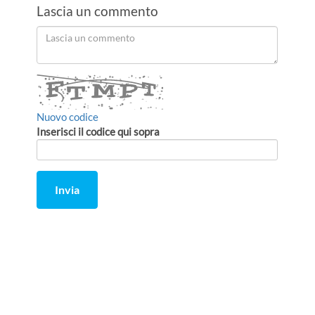
Lascia un commento
Order
Lascia
un
by
commento
Nuovo codice
Inserisci il codice qui sopra
Invia
Comment
from
by