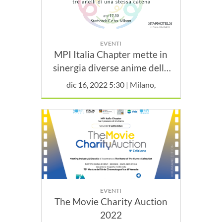
EVENTI
MPI Italia Chapter mette in
sinergia diverse anime della
sostenibilità con l'evento
dic 16, 2022 5:30 | Milano,
"Bellezza, sostenibilità,
inclusione - tre anelli di una
stessa catena"
EVENTI
The Movie Charity Auction
2022