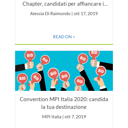
Chapter, candidati per affiancare il
Board 2019/2020
Alessia Di Raimondo | ott 17, 2019
READ ON >
Convention MPI Italia 2020: candida
la tua destinazione
MPI Italia | ott 7, 2019