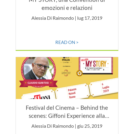
emozioni e relazioni
Alessia Di Raimondo | lug 17, 2019
READ ON >
Festival del Cinema – Behind the
scenes: Giffoni Experience alla
28esima Convention MPI Italia
Alessia Di Raimondo | giu 25, 2019