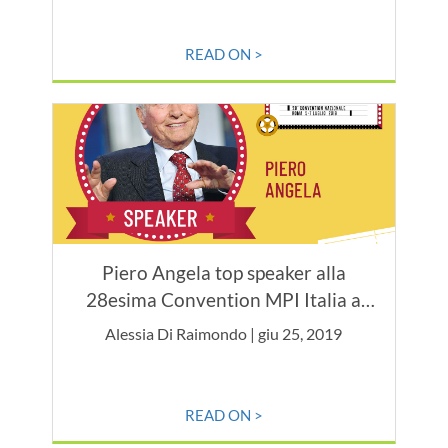
READ ON >
Piero Angela top speaker alla
28esima Convention MPI Italia a
Roma
Alessia Di Raimondo | giu 25, 2019
READ ON >