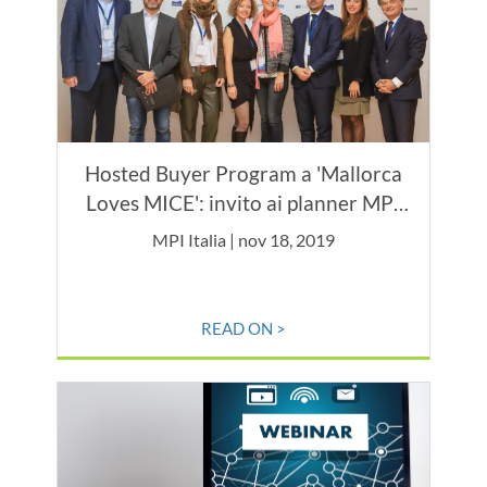
Hosted Buyer Program a 'Mallorca
Loves MICE': invito ai planner MPI
Italia
MPI Italia | nov 18, 2019
READ ON >