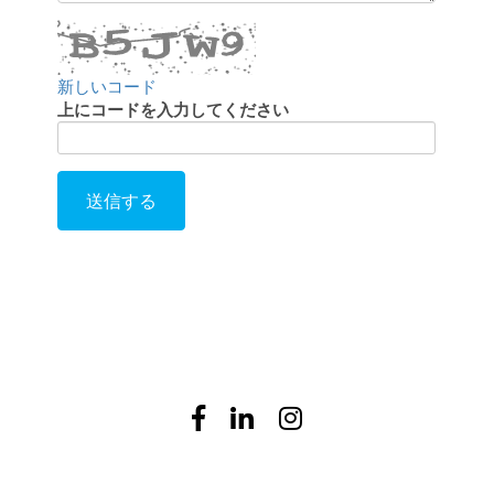
ン
ト
を
残
新しいコード
す
上にコードを入力してください
送信する
Comment
from
by