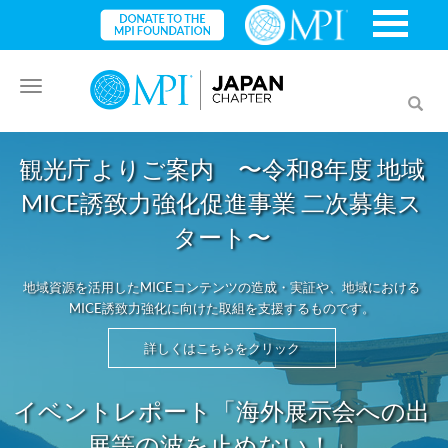
Toggle
Toggl
navigation
searc
観光庁よりご案内 〜令和8年度 地域
MICE誘致力強化促進事業 二次募集ス
タート〜
地域資源を活用したMICEコンテンツの造成・実証や、地域における
MICE誘致力強化に向けた取組を支援するものです。
詳しくはこちらをクリック
イベントレポート「海外展示会への出
展等の波を止めない！」