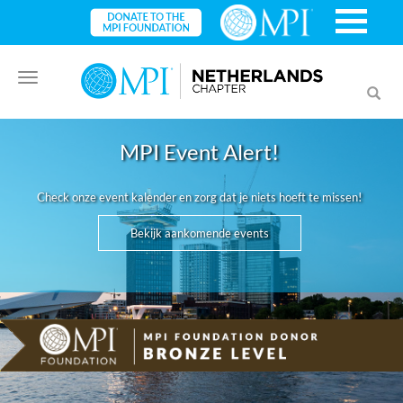
Toggle
Toggl
navigation
searc
MPI Event Alert!
Check onze event kalender en zorg dat je niets hoeft te missen!
Bekijk aankomende events