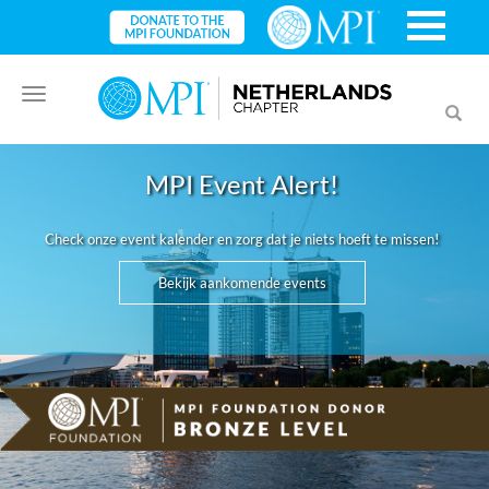
Toggle
Toggl
navigation
searc
MPI Event Alert!
Check onze event kalender en zorg dat je niets hoeft te missen!
Bekijk aankomende events