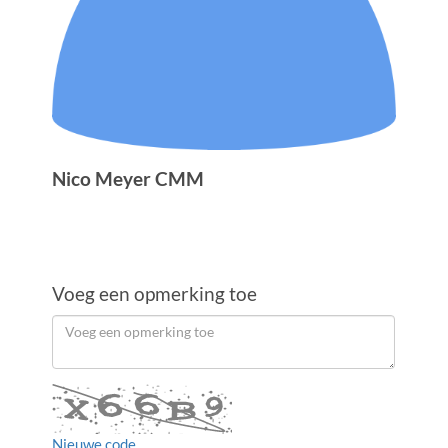
Nico Meyer CMM
Voeg een opmerking toe
Order
Voeg
een
by
opmerking
toe
Nieuwe code