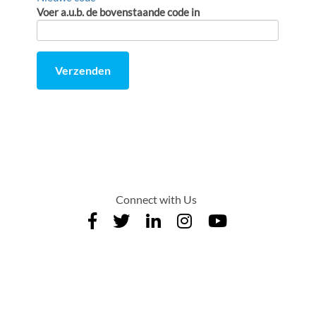
Voer a.u.b. de bovenstaande code in
Verzenden
Comment
from
by
Connect with Us