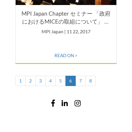
MPI Japan Chapter セミナー 「政府
におけるMICEの取組について」 観
光庁MICE推進担当参事官 内閣官房
MPI Japan | 11 22, 2017
観光戦略実行推進室 内閣参事官 井
上 学 氏
READ ON >
(current)
1
2
3
4
5
6
7
8