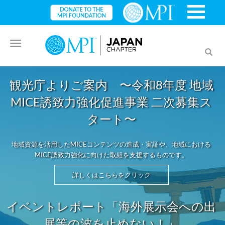
Toggle
Toggl
navigation
searc
観光庁よりご案内 〜令和8年度 地域
MICE誘致力強化促進事業 二次募集ス
タート〜
地域資源を活用したMICEコンテンツの造成・実証や、地域における
MICE誘致力強化に向けた取組を支援するものです。
詳しくはこちらをクリック
イベントレポート「海外展示会への出
展等の波を止めない！」