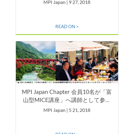
MPI Japan | 9 27, 2018
への効果～
READ ON >
MPI Japan Chapter 会員10名が「富
山型MICE講座」へ講師として参画
しました。
MPI Japan | 5 21, 2018