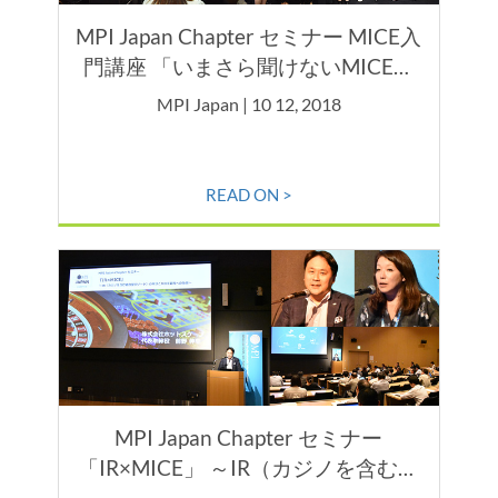
MPI Japan Chapter セミナー MICE入
門講座 「いまさら聞けないMICE概
論と多種多様なMICEのお仕事紹
MPI Japan | 10 12, 2018
介」
READ ON >
MPI Japan Chapter セミナー
「IR×MICE」 ～IR（カジノを含む統
合型リゾート）の現状とMICE業界