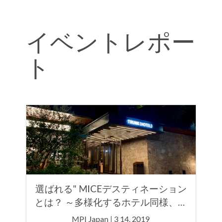
イベントレポー
ト
選ばれる" MICEデスティネーション
とは？ ～多様化するホテル同様、多
様化するMICE～
MPI Japan | 3 14, 2019