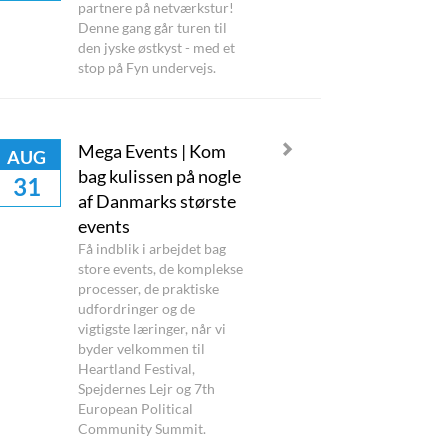
partnere på netværkstur!
Denne gang går turen til
den jyske østkyst - med et
stop på Fyn undervejs.
Mega Events | Kom
AUG
bag kulissen på nogle
31
af Danmarks største
events
Få indblik i arbejdet bag
store events, de komplekse
processer, de praktiske
udfordringer og de
vigtigste læringer, når vi
byder velkommen til
Heartland Festival,
Spejdernes Lejr og 7th
European Political
Community Summit.