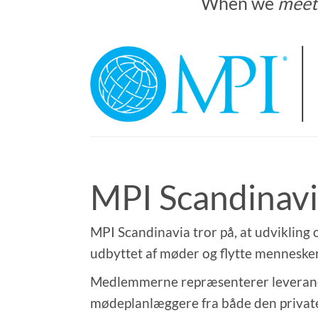
When we
meet
MPI Scandinav
MPI Scandinavia tror på, at udviklin
udbyttet af møder og flytte menneske
Medlemmerne repræsenterer leverandør
mødeplanlæggere fra både den private 