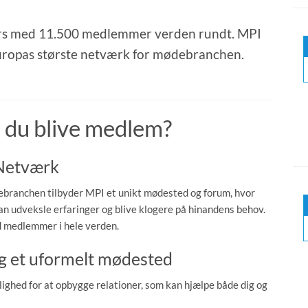
ters med 11.500 medlemmer verden rundt. MPI
 Europas største netværk for mødebranchen.
l du blive medlem?
Netværk
ebranchen tilbyder MPI et unikt mødested og forum, hvor
n udveksle erfaringer og blive klogere på hinandens behov.
d medlemmer i hele verden.
og et uformelt mødested
ighed for at opbygge relationer, som kan hjælpe både dig og