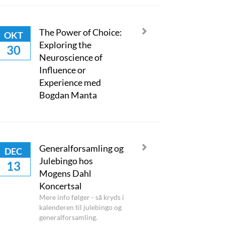
The Power of Choice:
OKT
Exploring the
30
Neuroscience of
Influence or
Experience med
Bogdan Manta
Generalforsamling og
DEC
Julebingo hos
13
Mogens Dahl
Koncertsal
Mere info følger - så kryds i
kalenderen til julebingo og
generalforsamling.