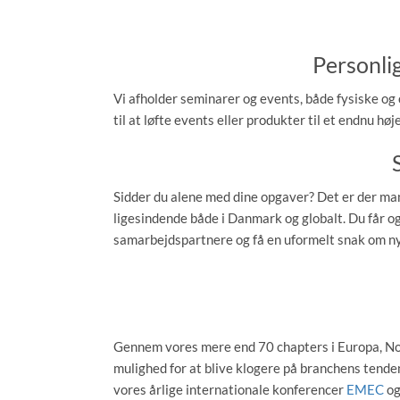
Personlig
Vi afholder seminarer og events, både fysiske og o
til at løfte events eller produkter til et endnu hø
Sidder du alene med dine opgaver? Det er der man
ligesindende både i Danmark og globalt. Du får o
samarbejdspartnere og få en uformelt snak om ny
Gennem vores mere end 70 chapters i Europa, N
mulighed for at blive klogere på branchens tenden
vores årlige internationale konferencer
EMEC
o