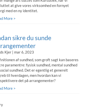
er mange års succes som Kursuslex, har vi
luttet at give vores virksomhed en fornyet
rgi med en ny identitet.
ad More >
ådan sikre du sunde
rrangementer
s Kjer | mar 6, 2023
initionen af sundhed, som groft sagt kan baseres
tre paramentre: fysisk sundhed, mental sundhed
social sundhed. Det er egentlig et generelt
reb til hverdagen, men hvordan kan vi
spektivere det på arrangementer?
ad More >
s
ry