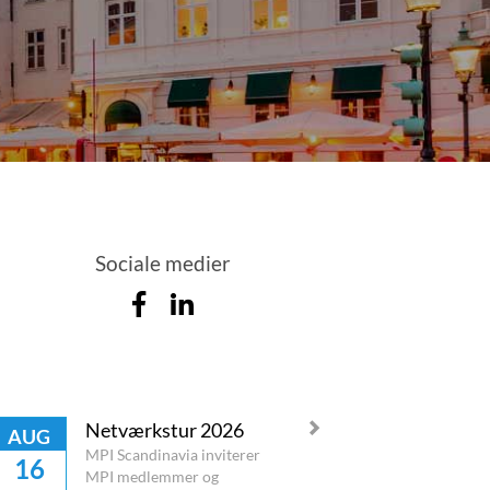
Sociale medier
Netværkstur 2026
AUG
MPI Scandinavia inviterer
16
MPI medlemmer og