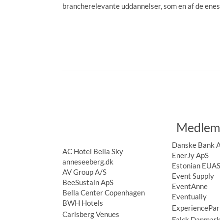
brancherelevante uddannelser, som en af de enes
Medlem
Danske Bank 
AC Hotel Bella Sky
EnerJy ApS
anneseeberg.dk
Estonian EUAS
AV Group A/S
Event Supply
BeeSustain ApS
EventAnne
Bella Center Copenhagen
Eventually
BWH Hotels
ExperiencePar
Carlsberg Venues
Falck Danmark