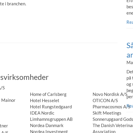
Eft
te i branchen.
bes
ene
Re
S
a
Mad
Def
svirksomheder
på 
og 
A/S
beg
Home of Carlsberg
Novo Nordisk A/S
per
 Mainor
Hotel Hesselet
OTICON A/S
Re
Hotel Rungstedgaard
Pharmacosmos A/S
IDEA Nordic
Skift Meetings
Limhamnsgruppen AB
Sonnerupgaard God
Nordea Danmark
The Danish Veterina
tner
Nordea Investment
Association
 A/S