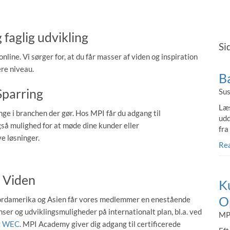
 faglig udvikling
Si
nline. Vi sørger for, at du får masser af viden og inspiration
jere niveau.
B
Sparring
Sus
Læs
ge i branchen der gør. Hos MPI får du adgang til
udd
gså mulighed for at møde dine kunder eller
fra
e løsninger.
Re
Viden
Ku
O
ordamerika og Asien får vores medlemmer en enestående
ser og udviklingsmuligheder på internationalt plan, bl.a. ved
MPI
g
WEC
. MPI Academy giver dig adgang til certificerede