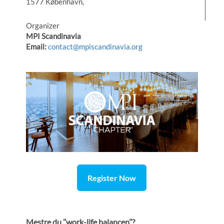
1577 København,
Organizer
MPI Scandinavia
Email:
contact@mpiscandinavia.org
Register Now
Mestre du ’’work-life balancen’’?